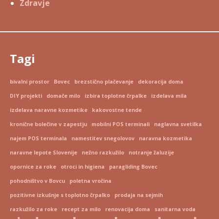
Zdravje
Tagi
bivalni prostor
Bovec
brezstično plačevanje
dekoracija doma
DIY projekti
domače milo
izbira toplotne črpalke
izdelava mila
izdelava naravne kozmetike
kakovostne tende
kronične bolečine v zapestju
mobilni POS terminali
naglavna svetilka
najem POS terminala
namestitev snegolovov
naravna kozmetika
naravne lepote Slovenije
nežno razkužilo
notranje žaluzije
opornice za roke
otroci in higiena
paragliding Bovec
pohodništvo v Bovcu
poletna vročina
pozitivne izkušnje s toplotno črpalko
prodaja na sejmih
razkužilo za roke
recept za milo
renovacija doma
sanitarna voda