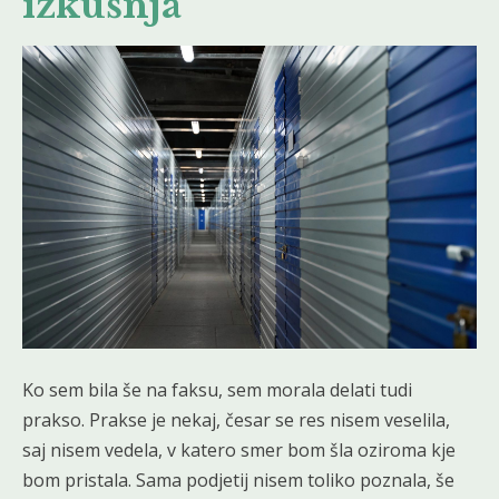
izkušnja
Ko sem bila še na faksu, sem morala delati tudi
prakso. Prakse je nekaj, česar se res nisem veselila,
saj nisem vedela, v katero smer bom šla oziroma kje
bom pristala. Sama podjetij nisem toliko poznala, še