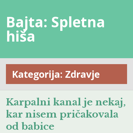
Skip
to
Bajta: Spletna
content
hiša
Kategorija:
Zdravje
Karpalni kanal je nekaj,
kar nisem pričakovala
od babice