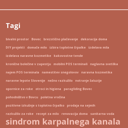
Tagi
bivalni prostor
Bovec
brezstično plačevanje
dekoracija doma
DIY projekti
domače milo
izbira toplotne črpalke
izdelava mila
izdelava naravne kozmetike
kakovostne tende
kronične bolečine v zapestju
mobilni POS terminali
naglavna svetilka
najem POS terminala
namestitev snegolovov
naravna kozmetika
naravne lepote Slovenije
nežno razkužilo
notranje žaluzije
opornice za roke
otroci in higiena
paragliding Bovec
pohodništvo v Bovcu
poletna vročina
pozitivne izkušnje s toplotno črpalko
prodaja na sejmih
razkužilo za roke
recept za milo
renovacija doma
sanitarna voda
sindrom karpalnega kanala