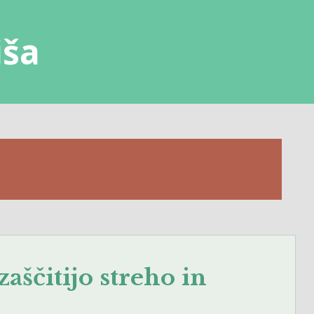
iša
aščitijo streho in