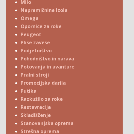
Milo
Nepremičnine Izola
Omega
Opornice za roke
Peugeot
Plise zavese
Podjetništvo
Pohodništvo in narava
Potovanja in avanture
Pralni stroji
Promocijska darila
Putika
Razkužilo za roke
Restavracija
Skladiščenje
Stanovanjska oprema
Strešna oprema