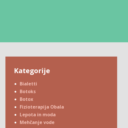
Kategorije
Bialetti
Botoks
Botox
Fizioterapija Obala
Lepota in moda
Mehčanje vode