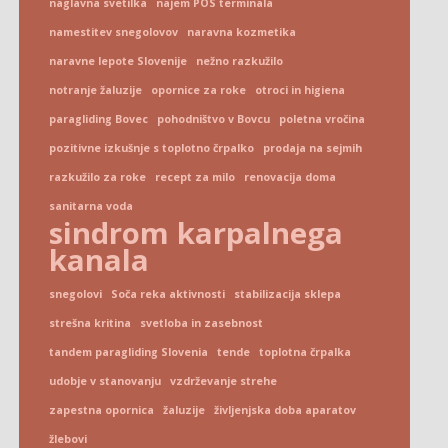
naglavna svetilka
najem POS terminala
namestitev snegolovov
naravna kozmetika
naravne lepote Slovenije
nežno razkužilo
notranje žaluzije
opornice za roke
otroci in higiena
paragliding Bovec
pohodništvo v Bovcu
poletna vročina
pozitivne izkušnje s toplotno črpalko
prodaja na sejmih
razkužilo za roke
recept za milo
renovacija doma
sanitarna voda
sindrom karpalnega
kanala
snegolovi
Soča reka aktivnosti
stabilizacija sklepa
strešna kritina
svetloba in zasebnost
tandem paragliding Slovenia
tende
toplotna črpalka
udobje v stanovanju
vzdrževanje strehe
zapestna opornica
žaluzije
življenjska doba aparatov
žlebovi