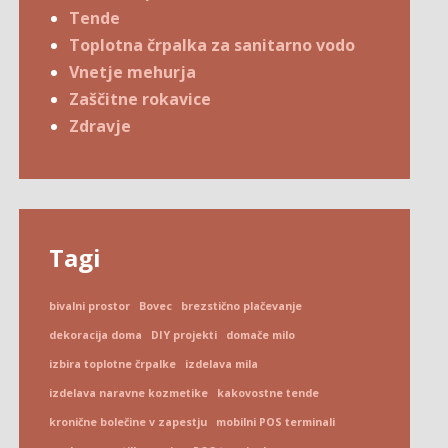
Tende
Toplotna črpalka za sanitarno vodo
Vnetje mehurja
Zaščitne rokavice
Zdravje
Tagi
bivalni prostor
Bovec
brezstično plačevanje
dekoracija doma
DIY projekti
domače milo
izbira toplotne črpalke
izdelava mila
izdelava naravne kozmetike
kakovostne tende
kronične bolečine v zapestju
mobilni POS terminali