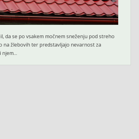
pazil, da se po vsakem močnem sneženju pod streho
o na žlebovih ter predstavljajo nevarnost za
ri njem…