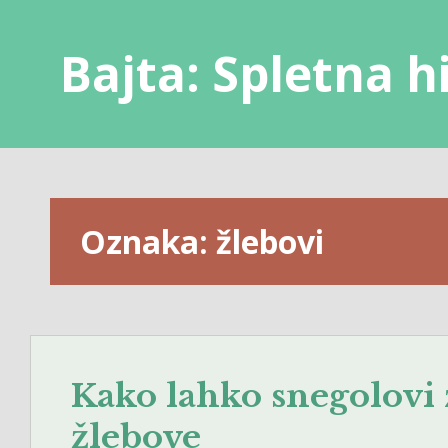
Skip
to
Bajta: Spletna h
content
Oznaka:
žlebovi
Kako lahko snegolovi z
žlebove