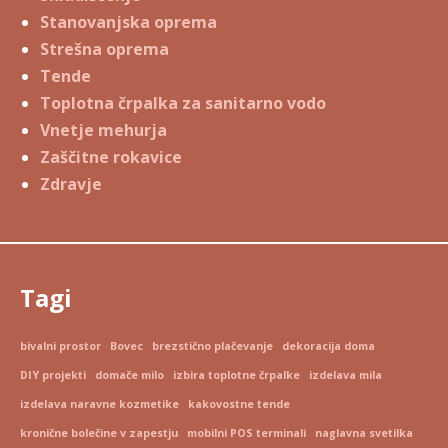
Stanovanjska oprema
Strešna oprema
Tende
Toplotna črpalka za sanitarno vodo
Vnetje mehurja
Zaščitne rokavice
Zdravje
Tagi
bivalni prostor
Bovec
brezstično plačevanje
dekoracija doma
DIY projekti
domače milo
izbira toplotne črpalke
izdelava mila
izdelava naravne kozmetike
kakovostne tende
kronične bolečine v zapestju
mobilni POS terminali
naglavna svetilka