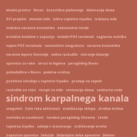
bivalni prostor
Bovec
brezstično plačevanje
dekoracija doma
DIY projekti
domače milo
izbira toplotne črpalke
izdelava mila
izdelava naravne kozmetike
kakovostne tende
kronične bolečine v zapestju
mobilni POS terminali
naglavna svetilka
najem POS terminala
namestitev snegolovov
naravna kozmetika
naravne lepote Slovenije
nežno razkužilo
notranje žaluzije
opornice za roke
otroci in higiena
paragliding Bovec
pohodništvo v Bovcu
poletna vročina
pozitivne izkušnje s toplotno črpalko
prodaja na sejmih
razkužilo za roke
recept za milo
renovacija doma
sanitarna voda
sindrom karpalnega kanala
snegolovi
Soča reka aktivnosti
stabilizacija sklepa
strešna kritina
svetloba in zasebnost
tandem paragliding Slovenia
tende
toplotna črpalka
udobje v stanovanju
vzdrževanje strehe
zapestna opornica
žaluzije
življenjska doba aparatov
žlebovi