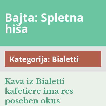
Skip
to
Bajta: Spletna
content
hiša
Kategorija:
Bialetti
Kava iz Bialetti
kafetiere ima res
poseben okus