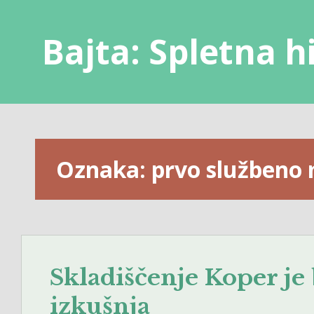
Skip
to
Bajta: Spletna h
content
Oznaka:
prvo službeno
Skladiščenje Koper je
izkušnja