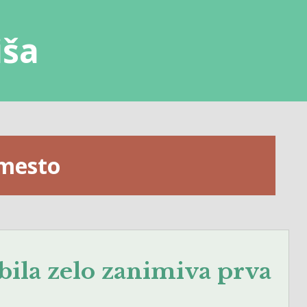
iša
 mesto
 bila zelo zanimiva prva