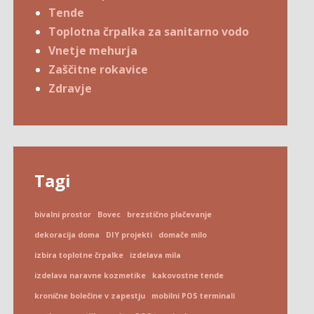
Tende
Toplotna črpalka za sanitarno vodo
Vnetje mehurja
Zaščitne rokavice
Zdravje
Tagi
bivalni prostor
Bovec
brezstično plačevanje
dekoracija doma
DIY projekti
domače milo
izbira toplotne črpalke
izdelava mila
izdelava naravne kozmetike
kakovostne tende
kronične bolečine v zapestju
mobilni POS terminali