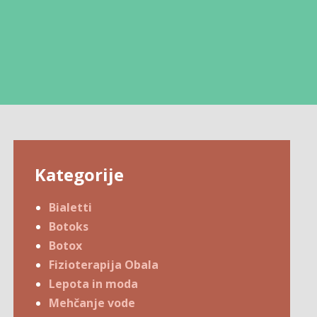
Kategorije
Bialetti
Botoks
Botox
Fizioterapija Obala
Lepota in moda
Mehčanje vode