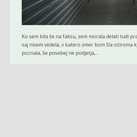
Ko sem bila še na faksu, sem morala delati tudi pra
saj nisem vedela, v katero smer bom šla oziroma kj
poznala, še posebej ne podjetja,…