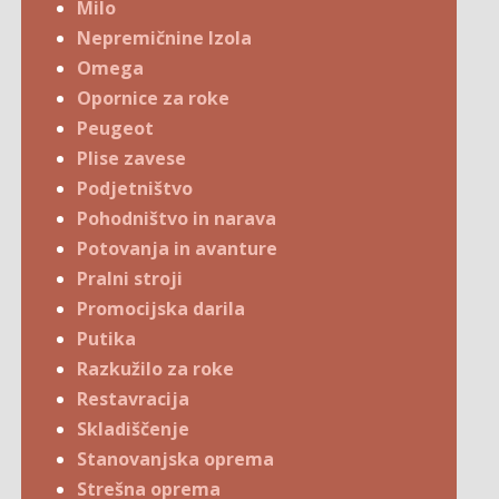
Milo
Nepremičnine Izola
Omega
Opornice za roke
Peugeot
Plise zavese
Podjetništvo
Pohodništvo in narava
Potovanja in avanture
Pralni stroji
Promocijska darila
Putika
Razkužilo za roke
Restavracija
Skladiščenje
Stanovanjska oprema
Strešna oprema