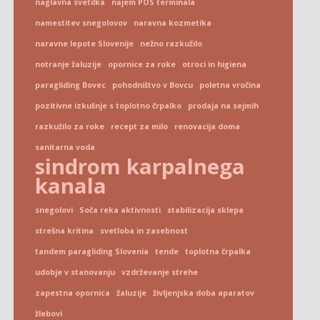
naglavna svetilka
najem POS terminala
namestitev snegolovov
naravna kozmetika
naravne lepote Slovenije
nežno razkužilo
notranje žaluzije
opornice za roke
otroci in higiena
paragliding Bovec
pohodništvo v Bovcu
poletna vročina
pozitivne izkušnje s toplotno črpalko
prodaja na sejmih
razkužilo za roke
recept za milo
renovacija doma
sanitarna voda
sindrom karpalnega
kanala
snegolovi
Soča reka aktivnosti
stabilizacija sklepa
strešna kritina
svetloba in zasebnost
tandem paragliding Slovenia
tende
toplotna črpalka
udobje v stanovanju
vzdrževanje strehe
zapestna opornica
žaluzije
življenjska doba aparatov
žlebovi