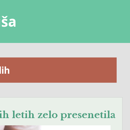
iša
dih
h letih zelo presenetila