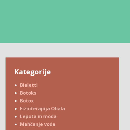
Kategorije
Bialetti
Botoks
Botox
Fizioterapija Obala
Lepota in moda
Mehčanje vode