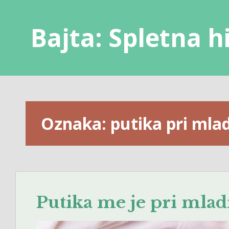
Skip
to
Bajta: Spletna h
content
Oznaka:
putika pri mla
Putika me je pri mladi