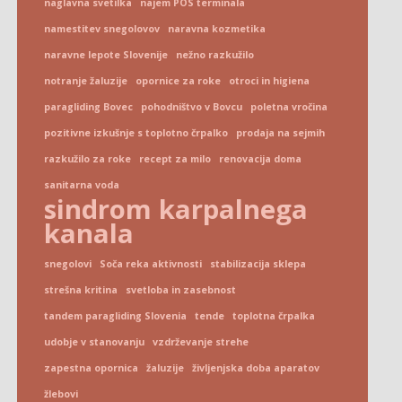
naglavna svetilka
najem POS terminala
namestitev snegolovov
naravna kozmetika
naravne lepote Slovenije
nežno razkužilo
notranje žaluzije
opornice za roke
otroci in higiena
paragliding Bovec
pohodništvo v Bovcu
poletna vročina
pozitivne izkušnje s toplotno črpalko
prodaja na sejmih
razkužilo za roke
recept za milo
renovacija doma
sanitarna voda
sindrom karpalnega
kanala
snegolovi
Soča reka aktivnosti
stabilizacija sklepa
strešna kritina
svetloba in zasebnost
tandem paragliding Slovenia
tende
toplotna črpalka
udobje v stanovanju
vzdrževanje strehe
zapestna opornica
žaluzije
življenjska doba aparatov
žlebovi