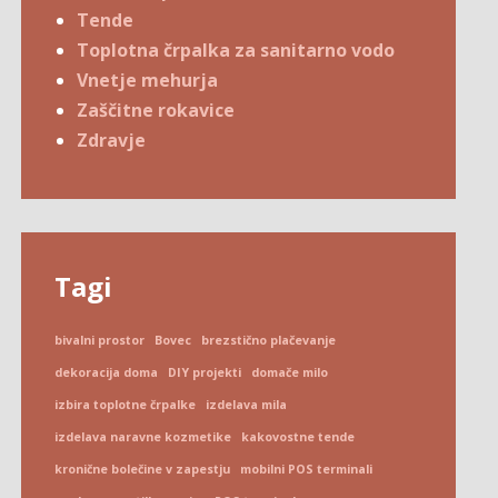
Tende
Toplotna črpalka za sanitarno vodo
Vnetje mehurja
Zaščitne rokavice
Zdravje
Tagi
bivalni prostor
Bovec
brezstično plačevanje
dekoracija doma
DIY projekti
domače milo
izbira toplotne črpalke
izdelava mila
izdelava naravne kozmetike
kakovostne tende
kronične bolečine v zapestju
mobilni POS terminali