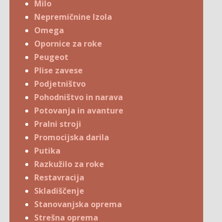
Milo
Nepremičnine Izola
Omega
Opornice za roke
Peugeot
Plise zavese
Podjetništvo
Pohodništvo in narava
Potovanja in avanture
Pralni stroji
Promocijska darila
Putika
Razkužilo za roke
Restavracija
Skladiščenje
Stanovanjska oprema
Strešna oprema