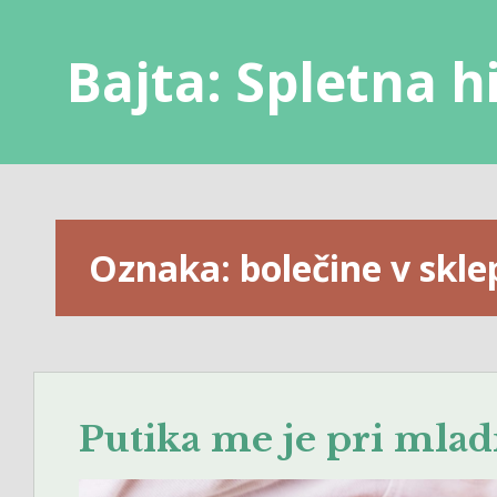
Skip
to
Bajta: Spletna h
content
Oznaka:
bolečine v skle
Putika me je pri mladi