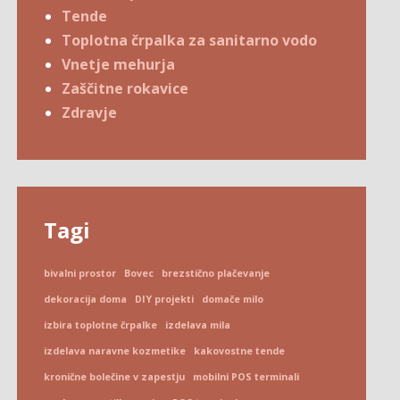
Tende
Toplotna črpalka za sanitarno vodo
Vnetje mehurja
Zaščitne rokavice
Zdravje
Tagi
bivalni prostor
Bovec
brezstično plačevanje
dekoracija doma
DIY projekti
domače milo
izbira toplotne črpalke
izdelava mila
izdelava naravne kozmetike
kakovostne tende
kronične bolečine v zapestju
mobilni POS terminali