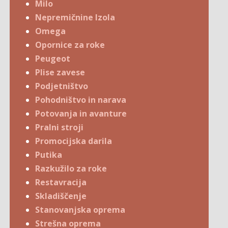
Milo
Nepremičnine Izola
Omega
Opornice za roke
Peugeot
Plise zavese
Podjetništvo
Pohodništvo in narava
Potovanja in avanture
Pralni stroji
Promocijska darila
Putika
Razkužilo za roke
Restavracija
Skladiščenje
Stanovanjska oprema
Strešna oprema