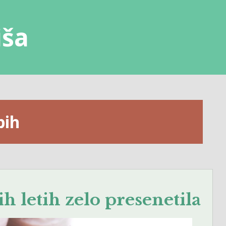
iša
pih
h letih zelo presenetila