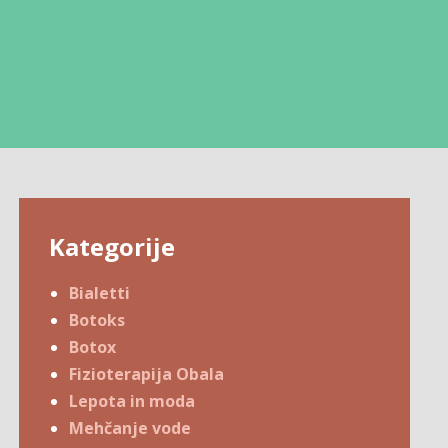
Kategorije
Bialetti
Botoks
Botox
Fizioterapija Obala
Lepota in moda
Mehčanje vode