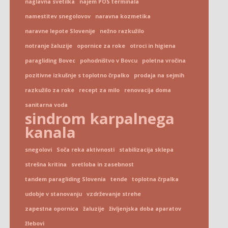
naglavna svetilka
najem POS terminala
namestitev snegolovov
naravna kozmetika
naravne lepote Slovenije
nežno razkužilo
notranje žaluzije
opornice za roke
otroci in higiena
paragliding Bovec
pohodništvo v Bovcu
poletna vročina
pozitivne izkušnje s toplotno črpalko
prodaja na sejmih
razkužilo za roke
recept za milo
renovacija doma
sanitarna voda
sindrom karpalnega
kanala
snegolovi
Soča reka aktivnosti
stabilizacija sklepa
strešna kritina
svetloba in zasebnost
tandem paragliding Slovenia
tende
toplotna črpalka
udobje v stanovanju
vzdrževanje strehe
zapestna opornica
žaluzije
življenjska doba aparatov
žlebovi