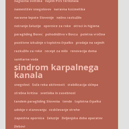
naglavna svetilka
najem POS terminala
namestitev snegolovov
naravna kozmetika
naravne lepote Slovenije
nežno razkužilo
notranje žaluzije
opornice za roke
otroci in higiena
paragliding Bovec
pohodništvo v Bovcu
poletna vročina
pozitivne izkušnje s toplotno črpalko
prodaja na sejmih
razkužilo za roke
recept za milo
renovacija doma
sanitarna voda
sindrom karpalnega
kanala
snegolovi
Soča reka aktivnosti
stabilizacija sklepa
strešna kritina
svetloba in zasebnost
tandem paragliding Slovenia
tende
toplotna črpalka
udobje v stanovanju
vzdrževanje strehe
zapestna opornica
žaluzije
življenjska doba aparatov
žlebovi