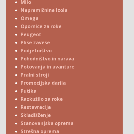
Milo
Nepremičnine Izola
Omega
Opornice za roke
Peugeot
Plise zavese
Podjetništvo
Pohodništvo in narava
Potovanja in avanture
Pralni stroji
Promocijska darila
Putika
Razkužilo za roke
Restavracija
Skladiščenje
Stanovanjska oprema
Strešna oprema