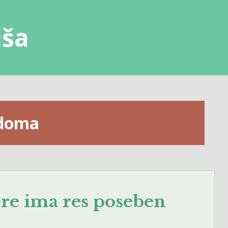
iša
 doma
iere ima res poseben