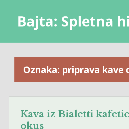
Skip
to
Bajta: Spletna h
content
Oznaka:
priprava kave
Kava iz Bialetti kafet
okus