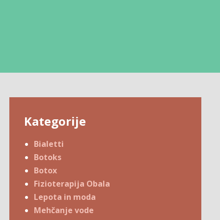
Kategorije
Bialetti
Botoks
Botox
Fizioterapija Obala
Lepota in moda
Mehčanje vode