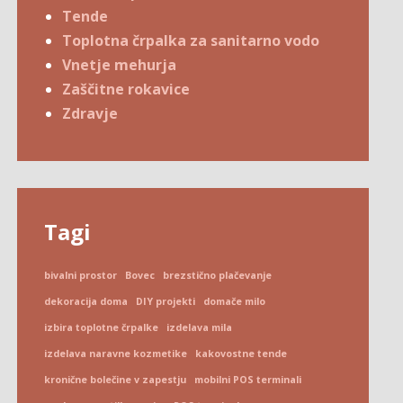
Tende
Toplotna črpalka za sanitarno vodo
Vnetje mehurja
Zaščitne rokavice
Zdravje
Tagi
bivalni prostor
Bovec
brezstično plačevanje
dekoracija doma
DIY projekti
domače milo
izbira toplotne črpalke
izdelava mila
izdelava naravne kozmetike
kakovostne tende
kronične bolečine v zapestju
mobilni POS terminali