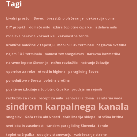
Tagi
bivalni prostor
Bovec
brezstično plačevanje
dekoracija doma
DIY projekti
domače milo
izbira toplotne črpalke
izdelava mila
izdelava naravne kozmetike
kakovostne tende
kronične bolečine v zapestju
mobilni POS terminali
naglavna svetilka
najem POS terminala
namestitev snegolovov
naravna kozmetika
naravne lepote Slovenije
nežno razkužilo
notranje žaluzije
opornice za roke
otroci in higiena
paragliding Bovec
pohodništvo v Bovcu
poletna vročina
pozitivne izkušnje s toplotno črpalko
prodaja na sejmih
razkužilo za roke
recept za milo
renovacija doma
sanitarna voda
sindrom karpalnega kanala
snegolovi
Soča reka aktivnosti
stabilizacija sklepa
strešna kritina
svetloba in zasebnost
tandem paragliding Slovenia
tende
toplotna črpalka
udobje v stanovanju
vzdrževanje strehe