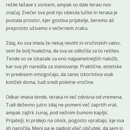
rešile težave s soncem, ampak so dale terasi nov
značaj. Zvečer sva pod njo obesila lučke in terasa je
postala prostor, kjer gostiva prijatelje, beremo ali
preprosto uživamo v večernem zraku.
Zdaj, ko sva imela že nekaj neviht in vročinskih valov,
sem še bolj hvaležna, da sva se odločila za to rešitev.
Tende so se izkazale za eno najpametnejših naložb,
kar sva jih naredila za stanovanje. Praktične, estetske
in predvsem omogočajo, da zares izkoristiva vsak
kotiček doma, tudi sredi poletne vročine.
Odkar imava tende, terasa ni več odvisna od vremena.
Tudi deževno jutro zdaj ne pomeni več zaprtih vrat,
ampak zajtrk zunaj, pod nežnim šumom kapljic.
Prijatelji, ki pridejo na obisk, pogosto vprašajo, kje sva
jih naročila. Meni pa je najbolj všeč občutek, da sem si