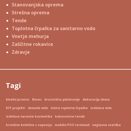
Stanovanjska oprema
Strešna oprema
Tende
Toplotna črpalka za sanitarno vodo
Vnetje mehurja
Zaščitne rokavice
Zdravje
Tagi
bivalni prostor
Bovec
brezstično plačevanje
dekoracija doma
DIY projekti
domače milo
izbira toplotne črpalke
izdelava mila
izdelava naravne kozmetike
kakovostne tende
kronične bolečine v zapestju
mobilni POS terminali
naglavna svetilka