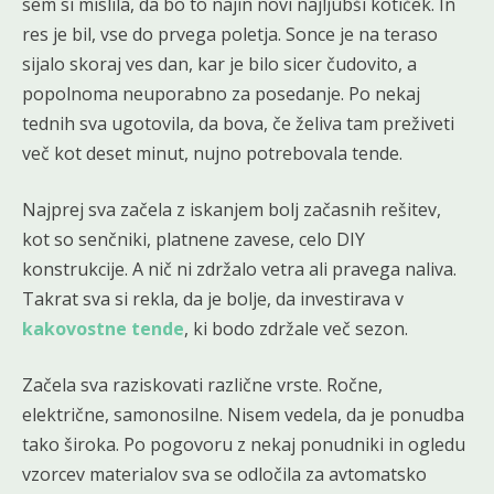
sem si mislila, da bo to najin novi najljubši kotiček. In
res je bil, vse do prvega poletja. Sonce je na teraso
sijalo skoraj ves dan, kar je bilo sicer čudovito, a
popolnoma neuporabno za posedanje. Po nekaj
tednih sva ugotovila, da bova, če želiva tam preživeti
več kot deset minut, nujno potrebovala tende.
Najprej sva začela z iskanjem bolj začasnih rešitev,
kot so senčniki, platnene zavese, celo DIY
konstrukcije. A nič ni zdržalo vetra ali pravega naliva.
Takrat sva si rekla, da je bolje, da investirava v
kakovostne tende
, ki bodo zdržale več sezon.
Začela sva raziskovati različne vrste. Ročne,
električne, samonosilne. Nisem vedela, da je ponudba
tako široka. Po pogovoru z nekaj ponudniki in ogledu
vzorcev materialov sva se odločila za avtomatsko