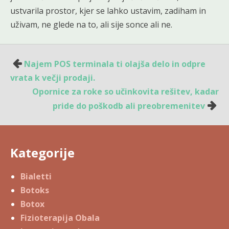
ustvarila prostor, kjer se lahko ustavim, zadiham in
uživam, ne glede na to, ali sije sonce ali ne.
Navigacija
Najem POS terminala ti olajša delo in odpre
prispevka
vrata k večji prodaji.
Opornice za roke so učinkovita rešitev, kadar
pride do poškodb ali preobremenitev
Kategorije
Bialetti
Botoks
Botox
Fizioterapija Obala