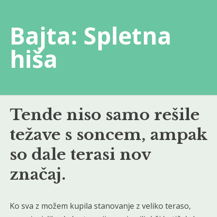
Skip
to
Bajta: Spletna
content
hiša
Tende niso samo rešile
težave s soncem, ampak
so dale terasi nov
značaj.
Ko sva z možem kupila stanovanje z veliko teraso,