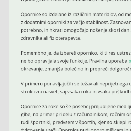
Opornice so izdelane iz različnih materialov, od m
z dodatnimi oporniki za večjo stabilnost. Zasnovane
potrebno, in hkrati omogočajo nošenje skozi dan a
zdravnika ali fizioterapevta.
Pomembno je, da izbereš opornico, ki ti res ustre
ne bo opravljala svoje funkcije. Pravilna uporaba
o
okrevanje, zmanjša bolečino in prepreči dolgoročn
V primeru ponavljajočih se težav ali neprijetnega
strokovni nasvet, saj vsaka roka in vsaka poškodba
Opornice za roke so še posebej priljubljene med lj
gibe, na primer pri delu z računalnikom, ročnim or
tudi športniki, predvsem v športih, kjer so sklepi 
dvigovanje uteži. Opornica nudi oporo mišicam in s