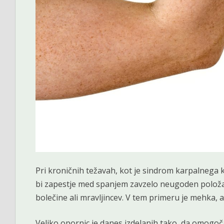
Pri kroničnih težavah, kot je sindrom karpalnega 
bi zapestje med spanjem zavzelo neugoden položa
bolečine ali mravljincev. V tem primeru je mehka, a
Veliko opornic je danes izdelanih tako, da omogoča