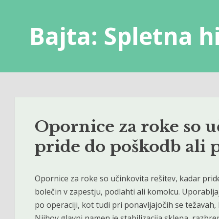
Skip
to
Bajta: Spletna h
content
Opornice za roke so uč
pride do poškodb ali
Opornice za roke so učinkovita rešitev, kadar pri
bolečin v zapestju, podlahti ali komolcu. Uporabljaj
po operaciji, kot tudi pri ponavljajočih se težavah,
Njihov glavni namen je stabilizacija sklepa, razbr