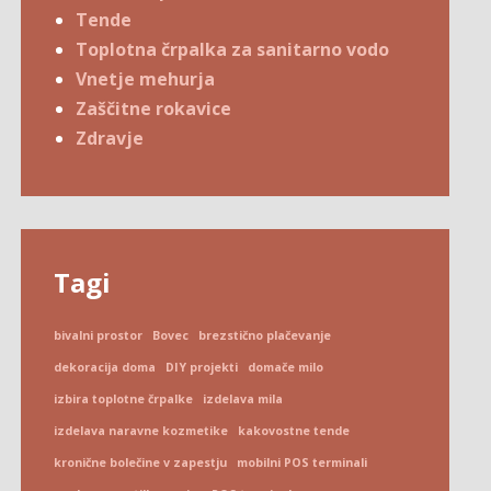
Tende
Toplotna črpalka za sanitarno vodo
Vnetje mehurja
Zaščitne rokavice
Zdravje
Tagi
bivalni prostor
Bovec
brezstično plačevanje
dekoracija doma
DIY projekti
domače milo
izbira toplotne črpalke
izdelava mila
izdelava naravne kozmetike
kakovostne tende
kronične bolečine v zapestju
mobilni POS terminali