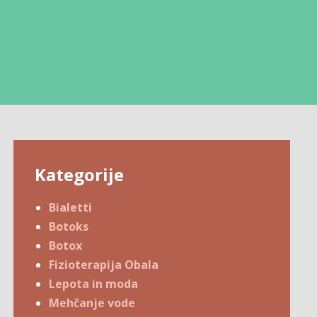
Kategorije
Bialetti
Botoks
Botox
Fizioterapija Obala
Lepota in moda
Mehčanje vode