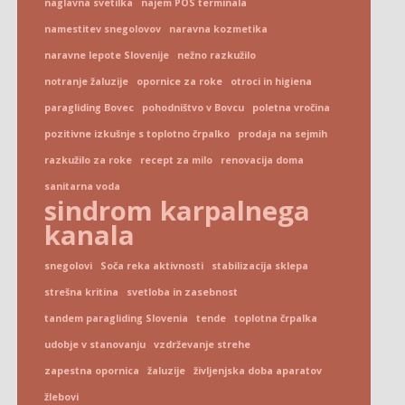
naglavna svetilka
najem POS terminala
namestitev snegolovov
naravna kozmetika
naravne lepote Slovenije
nežno razkužilo
notranje žaluzije
opornice za roke
otroci in higiena
paragliding Bovec
pohodništvo v Bovcu
poletna vročina
pozitivne izkušnje s toplotno črpalko
prodaja na sejmih
razkužilo za roke
recept za milo
renovacija doma
sanitarna voda
sindrom karpalnega
kanala
snegolovi
Soča reka aktivnosti
stabilizacija sklepa
strešna kritina
svetloba in zasebnost
tandem paragliding Slovenia
tende
toplotna črpalka
udobje v stanovanju
vzdrževanje strehe
zapestna opornica
žaluzije
življenjska doba aparatov
žlebovi