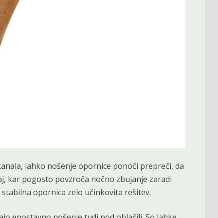
kanala, lahko nošenje opornice ponoči prepreči, da
j, kar pogosto povzroča nočno zbujanje zaradi
 stabilna opornica zelo učinkovita rešitev.
jo enostavno nošenje tudi pod oblačili. So lahke,