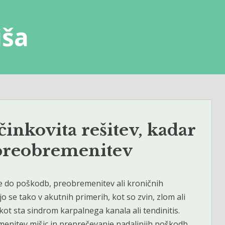
iša
inkovita rešitev, kadar
 preobremenitev
de do poškodb, preobremenitev ali kroničnih
o se tako v akutnih primerih, kot so zvin, zlom ali
 kot sta sindrom karpalnega kanala ali tendinitis.
emenitev mišic in preprečevanje nadaljnjih poškodb.