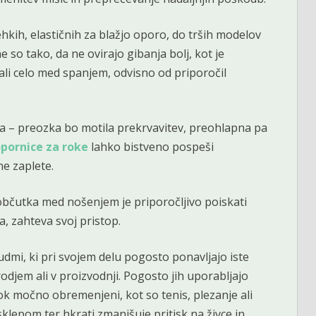
ehkih, elastičnih za blažjo oporo, do trših modelov
 so tako, da ne ovirajo gibanja bolj, kot je
li celo med spanjem, odvisno od priporočil
za – preozka bo motila prekrvavitev, preohlapna pa
pornice za roke
lahko bistveno pospeši
e zaplete.
 občutka med nošenjem je priporočljivo poiskati
, zahteva svoj pristop.
udmi, ki pri svojem delu pogosto ponavljajo iste
odjem ali v proizvodnji. Pogosto jih uporabljajo
rok močno obremenjeni, kot so tenis, plezanje ali
klepom ter hkrati zmanjšuje pritisk na živce in