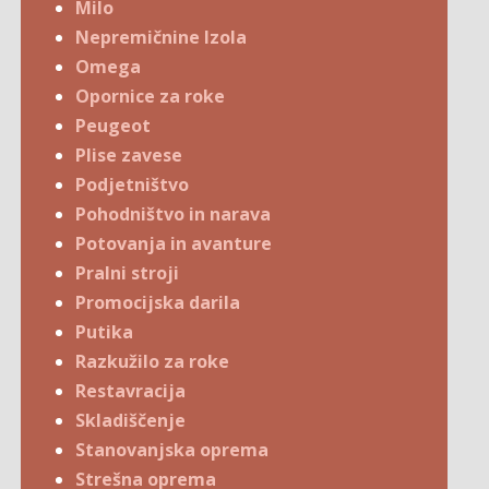
Milo
Nepremičnine Izola
Omega
Opornice za roke
Peugeot
Plise zavese
Podjetništvo
Pohodništvo in narava
Potovanja in avanture
Pralni stroji
Promocijska darila
Putika
Razkužilo za roke
Restavracija
Skladiščenje
Stanovanjska oprema
Strešna oprema