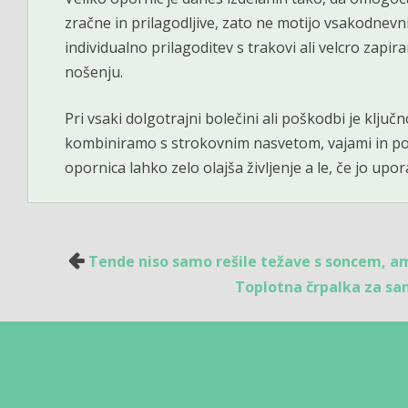
zračne in prilagodljive, zato ne motijo vsakodnev
individualno prilagoditev s trakovi ali velcro zap
nošenju.
Pri vsaki dolgotrajni bolečini ali poškodbi je klju
kombiniramo s strokovnim nasvetom, vajami in po p
opornica lahko zelo olajša življenje a le, če jo u
Navigacija
Tende niso samo rešile težave s soncem, am
prispevka
Toplotna črpalka za sa