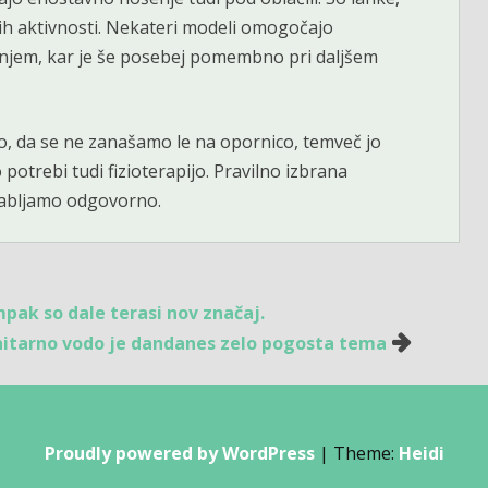
nih aktivnosti. Nekateri modeli omogočajo
iranjem, kar je še posebej pomembno pri daljšem
čno, da se ne zanašamo le na opornico, temveč jo
otrebi tudi fizioterapijo. Pravilno izbrana
porabljamo odgovorno.
pak so dale terasi nov značaj.
nitarno vodo je dandanes zelo pogosta tema
Proudly powered by WordPress
|
Theme:
Heidi