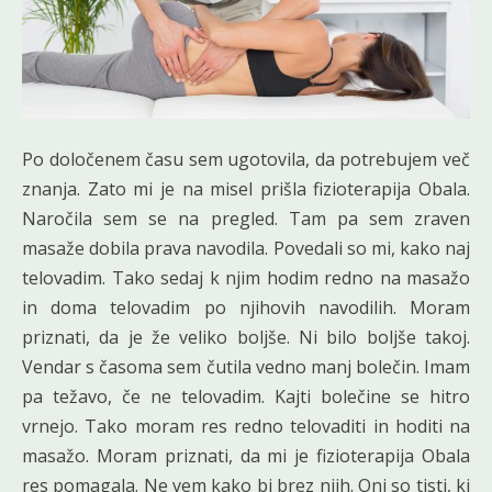
Po določenem času sem ugotovila, da potrebujem več
znanja. Zato mi je na misel prišla fizioterapija Obala.
Naročila sem se na pregled. Tam pa sem zraven
masaže dobila prava navodila. Povedali so mi, kako naj
telovadim. Tako sedaj k njim hodim redno na masažo
in doma telovadim po njihovih navodilih. Moram
priznati, da je že veliko boljše. Ni bilo boljše takoj.
Vendar s časoma sem čutila vedno manj bolečin. Imam
pa težavo, če ne telovadim. Kajti bolečine se hitro
vrnejo. Tako moram res redno telovaditi in hoditi na
masažo. Moram priznati, da mi je fizioterapija Obala
res pomagala. Ne vem kako bi brez njih. Oni so tisti, ki