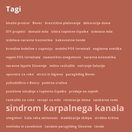
Tagi
bivalni prostor
Bovec
brezstično plačevanje
dekoracija doma
DIY projekti
domače milo
izbira toplotne črpalke
izdelava mila
izdelava naravne kozmetike
kakovostne tende
kronične bolečine v zapestju
mobilni POS terminali
naglavna svetilka
najem POS terminala
namestitev snegolovov
naravna kozmetika
naravne lepote Slovenije
nežno razkužilo
notranje žaluzije
opornice za roke
otroci in higiena
paragliding Bovec
pohodništvo v Bovcu
poletna vročina
pozitivne izkušnje s toplotno črpalko
prodaja na sejmih
razkužilo za roke
recept za milo
renovacija doma
sanitarna voda
sindrom karpalnega kanala
snegolovi
Soča reka aktivnosti
stabilizacija sklepa
strešna kritina
svetloba in zasebnost
tandem paragliding Slovenia
tende