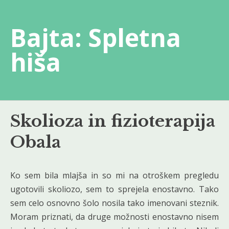
Skip
to
Bajta: Spletna
content
hiša
Skolioza in fizioterapija
Obala
Ko sem bila mlajša in so mi na otroškem pregledu
ugotovili skoliozo, sem to sprejela enostavno. Tako
sem celo osnovno šolo nosila tako imenovani steznik.
Moram priznati, da druge možnosti enostavno nisem