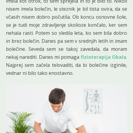
imela kot otrok, to sem sprejela in to je bilo to. Nikoli
nisem imela bolečin, le steznik je bil tista ovira, da se
včasih nisem dobro počutila. Ob koncu osnovne šole,
se je tudi moje zdravljenje skolioze končalo, ker sem
nehala rasti. Potem so sledila leta, ko sem bila dobro
in brez bolečin. Danes pa sem v srednjih letih in imam
bolečine. Seveda sem se takoj zavedala, da moram
nekaj narediti. Danes mi pomaga
fizioterapija Obala
.
Najprej sem začela telovaditi, da bi bolečine izginile,
vednar ni bilo tako enostavno.