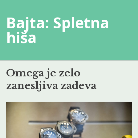
Skip
to
Bajta: Spletna
content
hiša
Omega je zelo
zanesljiva zadeva