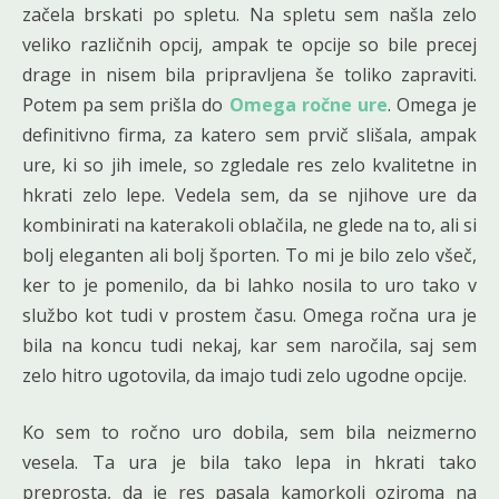
začela brskati po spletu. Na spletu sem našla zelo
veliko različnih opcij, ampak te opcije so bile precej
drage in nisem bila pripravljena še toliko zapraviti.
Potem pa sem prišla do
Omega ročne ure
. Omega je
definitivno firma, za katero sem prvič slišala, ampak
ure, ki so jih imele, so zgledale res zelo kvalitetne in
hkrati zelo lepe. Vedela sem, da se njihove ure da
kombinirati na katerakoli oblačila, ne glede na to, ali si
bolj eleganten ali bolj športen. To mi je bilo zelo všeč,
ker to je pomenilo, da bi lahko nosila to uro tako v
službo kot tudi v prostem času. Omega ročna ura je
bila na koncu tudi nekaj, kar sem naročila, saj sem
zelo hitro ugotovila, da imajo tudi zelo ugodne opcije.
Ko sem to ročno uro dobila, sem bila neizmerno
vesela. Ta ura je bila tako lepa in hkrati tako
preprosta, da je res pasala kamorkoli oziroma na