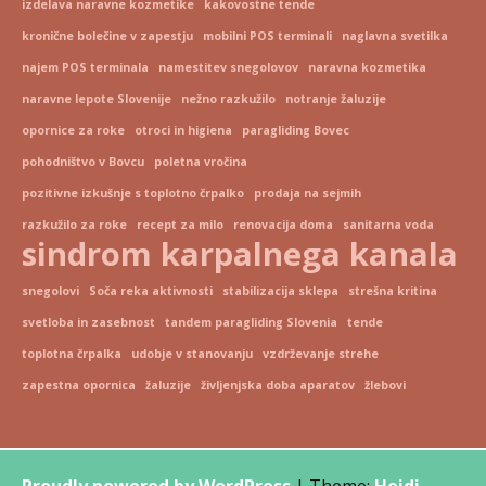
izdelava naravne kozmetike
kakovostne tende
kronične bolečine v zapestju
mobilni POS terminali
naglavna svetilka
najem POS terminala
namestitev snegolovov
naravna kozmetika
naravne lepote Slovenije
nežno razkužilo
notranje žaluzije
opornice za roke
otroci in higiena
paragliding Bovec
pohodništvo v Bovcu
poletna vročina
pozitivne izkušnje s toplotno črpalko
prodaja na sejmih
razkužilo za roke
recept za milo
renovacija doma
sanitarna voda
sindrom karpalnega kanala
snegolovi
Soča reka aktivnosti
stabilizacija sklepa
strešna kritina
svetloba in zasebnost
tandem paragliding Slovenia
tende
toplotna črpalka
udobje v stanovanju
vzdrževanje strehe
zapestna opornica
žaluzije
življenjska doba aparatov
žlebovi
Proudly powered by WordPress
|
Theme:
Heidi