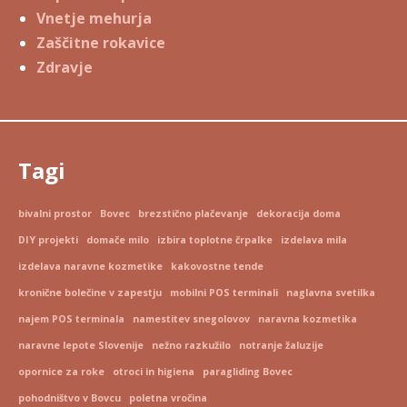
Vnetje mehurja
Zaščitne rokavice
Zdravje
Tagi
bivalni prostor
Bovec
brezstično plačevanje
dekoracija doma
DIY projekti
domače milo
izbira toplotne črpalke
izdelava mila
izdelava naravne kozmetike
kakovostne tende
kronične bolečine v zapestju
mobilni POS terminali
naglavna svetilka
najem POS terminala
namestitev snegolovov
naravna kozmetika
naravne lepote Slovenije
nežno razkužilo
notranje žaluzije
opornice za roke
otroci in higiena
paragliding Bovec
pohodništvo v Bovcu
poletna vročina