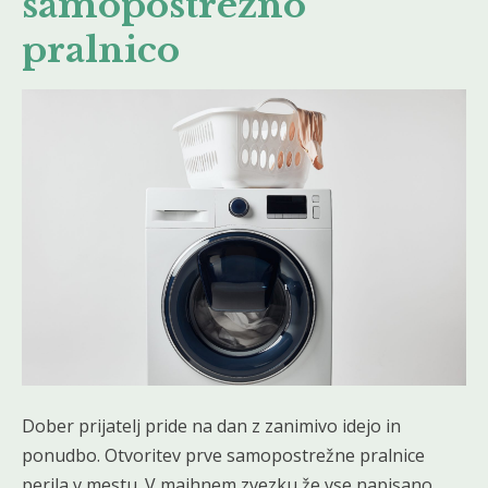
samopostrežno
pralnico
Dober prijatelj pride na dan z zanimivo idejo in
ponudbo. Otvoritev prve samopostrežne pralnice
perila v mestu. V majhnem zvezku že vse napisano,